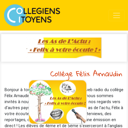
Collège Félix Arnaudin
Bonjour à tous et à toutes, bienvenue à la web radio du collège
Félix Arnaudin de Labouheyre ! Cette année nous sommes
invités à nous ouvrir aux autres et à tourner nos regards vers
d'autres pays d'Europe. Sur notre radio "Les as de l'actu, Félix à
votre écoute" vous pouvez découvrir des interviews, des
reportages, des micro-trottoirs et bientôt une émission en
direct ! Les élèves de 4ème et de 5ème s'exerceront à l'anglais