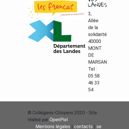
LANDES
3,
Allée
de la
solidarité
40000
MONT
DE
MARSAN
Tel :
05 58
46 33
54
© Collégiens-Citoyens 2020 - Site
réalisé par
OpenPixl
Mentions légales
|
contacts
|
se