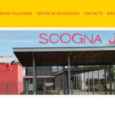
NT)
(CURRENT)
(CURRENT)
(CURR
MÉDIAS COLLÉGIENS
CENTRE DE RESSOURCES
CONTACTS
WIKI